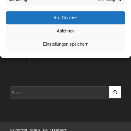
Alle Cookies
Ablehnen
Tel.: +49 (0) 6108 / 99042-0
Fax: +49 (0) 6108 / 99042-1
Einstellungen speichern
Mobil: +49 (0) 175 / 5489673
E-Mail: info[at]medius-online.de
© Copyright - Medius - Die PR-Software