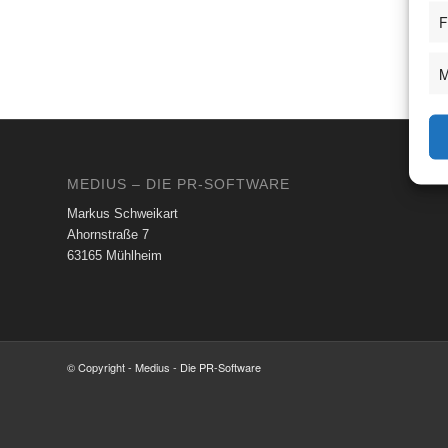
F
M
MEDIUS – DIE PR-SOFTWARE
Markus Schweikart
Ahornstraße 7
63165 Mühlheim
© Copyright - Medius - Die PR-Software