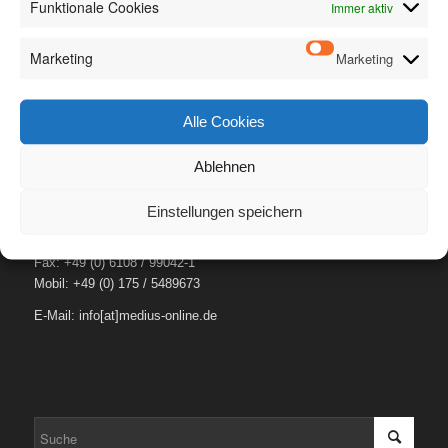
Funktionale Cookies
Immer aktiv
MEDIUS – DIE PR-SOFTWARE
Marketing
Marketing
Markus Schweikart
Ahornstraße 7
63165 Mühlheim
Alle Cookies
Ablehnen
Einstellungen speichern
Tel.: +49 (0) 6108 / 99042-0
Fax: +49 (0) 6108 / 99042-1
Mobil: +49 (0) 175 / 5489673
E-Mail: info[at]medius-online.de